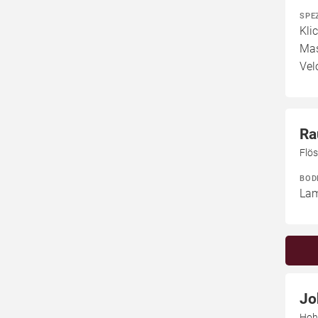
SPE
Kli
Mas
Vel
Ra
Flö
BOD
Lam
Jo
Hoh