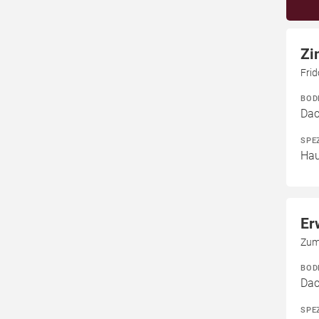
Zi
Frid
BOD
Dac
SPE
Hau
Er
Zum
BOD
Dac
SPE