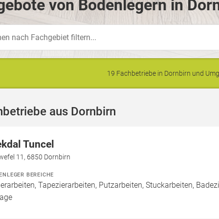
ebote von Bodenlegern in Dorn
19 Fachbetriebe in Dornbirn und U
betriebe aus Dornbirn
ekdal Tuncel
wefel 11, 6850 Dornbirn
ENLEGER BEREICHE
erarbeiten, Tapezierarbeiten, Putzarbeiten, Stuckarbeiten, Badez
age