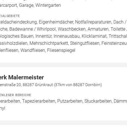
arcarport, Garage, Wintergarten
ZIALGEBIETE
teldacheindeckung, Eigenheimdächer, Notfallreparaturen, Dach /
che, Badewanne / Whirlpool, Waschbecken, Armaturen, Toilette 
logisches Bauen, Innentür, Innenausbau, Klicklaminat, Trittschal
sivholzdielen, Mehrschichtparkett, Steingutfliesen, Feinsteinzeug
enfliesen, Wandfliesen, Fliesenspiegel
erk Malermeister
penstraße 20, 88287 Grünkraut (37km von 88287 Dornbirn)
ENLEGER BEREICHE
erarbeiten, Tapezierarbeiten, Putzarbeiten, Stuckarbeiten, Däm
nyl