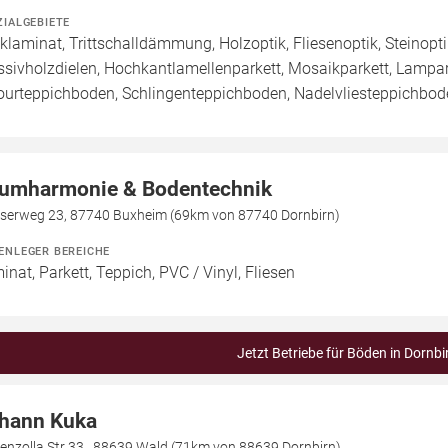
ZIALGEBIETE
cklaminat, Trittschalldämmung, Holzoptik, Fliesenoptik, Steinopti
sivholzdielen, Hochkantlamellenparkett, Mosaikparkett, Lamparke
ourteppichboden, Schlingenteppichboden, Nadelvliesteppichbode
umharmonie & Bodentechnik
sserweg 23, 87740 Buxheim (69km von 87740 Dornbirn)
ENLEGER BEREICHE
inat, Parkett, Teppich, PVC / Vinyl, Fliesen
Jetzt Betriebe für Böden in Dornbi
hann Kuka
enzolla Str 33., 88639 Wald (71km von 88639 Dornbirn)