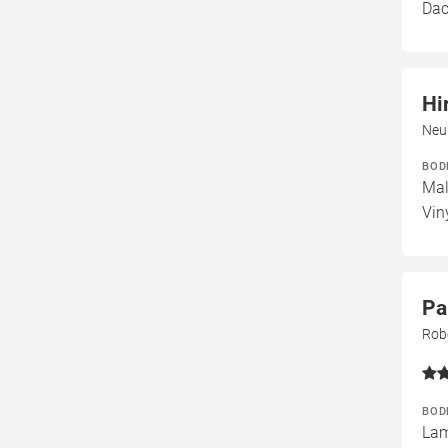
Dac
Hi
Neu
BOD
Mal
Vin
Pa
Robe
BOD
Lam