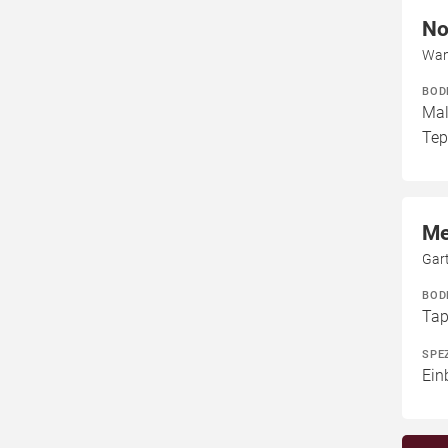
No
Wan
BOD
Mal
Tep
Me
Gar
BOD
Tap
SPE
Ein