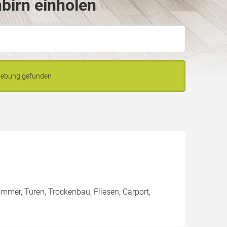
birn einholen
mgebung gefunden
immer, Türen, Trockenbau, Fliesen, Carport,