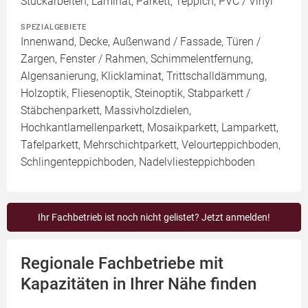
Stuckarbeiten, Laminat, Parkett, Teppich, PVC / Vinyl
SPEZIALGEBIETE
Innenwand, Decke, Außenwand / Fassade, Türen /
Zargen, Fenster / Rahmen, Schimmelentfernung,
Algensanierung, Klicklaminat, Trittschalldämmung,
Holzoptik, Fliesenoptik, Steinoptik, Stabparkett /
Stäbchenparkett, Massivholzdielen,
Hochkantlamellenparkett, Mosaikparkett, Lamparkett,
Tafelparkett, Mehrschichtparkett, Velourteppichboden,
Schlingenteppichboden, Nadelvliesteppichboden
Ihr Fachbetrieb ist noch nicht gelistet? Jetzt anmelden!
Regionale Fachbetriebe mit
Kapazitäten in Ihrer Nähe finden