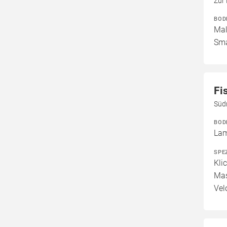
Zur
BOD
Mal
Sma
Fi
Süd
BOD
Lam
SPE
Kli
Mas
Vel