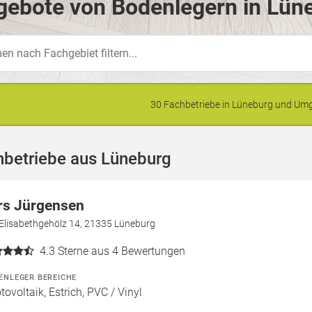
gebote von Bodenlegern in Lün
30 Fachbetriebe in Lüneburg und U
hbetriebe aus Lüneburg
rs Jürgensen
Elisabethgehölz 14, 21335 Lüneburg
4.3
Sterne aus 4 Bewertungen
ENLEGER BEREICHE
tovoltaik, Estrich, PVC / Vinyl