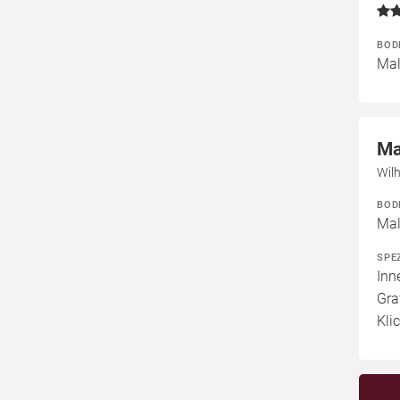
BOD
Mal
Ma
Wil
BOD
Mal
SPE
Inn
Gra
Kli