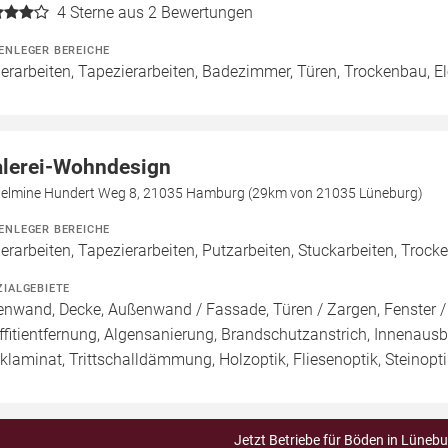
4
Sterne aus 2 Bewertungen
ENLEGER BEREICHE
erarbeiten, Tapezierarbeiten, Badezimmer, Türen, Trockenbau, Ele
lerei-Wohndesign
helmine Hundert Weg 8, 21035 Hamburg (29km von 21035 Lüneburg)
ENLEGER BEREICHE
erarbeiten, Tapezierarbeiten, Putzarbeiten, Stuckarbeiten, Trock
ZIALGEBIETE
enwand, Decke, Außenwand / Fassade, Türen / Zargen, Fenster 
ffitientfernung, Algensanierung, Brandschutzanstrich, Innenausb
cklaminat, Trittschalldämmung, Holzoptik, Fliesenoptik, Steinopt
Jetzt Betriebe für Böden in Lünebu