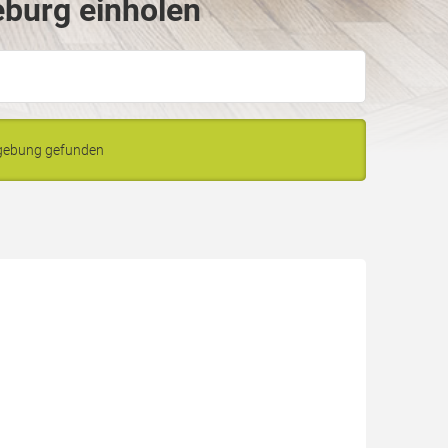
eburg einholen
mgebung gefunden