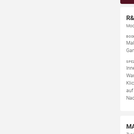
R&
Moo
BOD
Mal
Gar
SPE
Inn
Wan
Kli
auf
Nad
MA