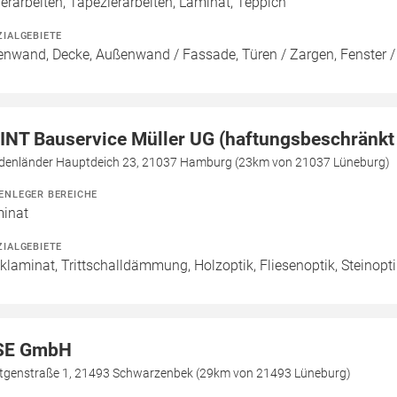
erarbeiten, Tapezierarbeiten, Laminat, Teppich
ZIALGEBIETE
enwand, Decke, Außenwand / Fassade, Türen / Zargen, Fenster 
INT Bauservice Müller UG (haftungsbeschränkt 
denländer Hauptdeich 23, 21037 Hamburg (23km von 21037 Lüneburg)
ENLEGER BEREICHE
inat
ZIALGEBIETE
cklaminat, Trittschalldämmung, Holzoptik, Fliesenoptik, Steinopt
SE GmbH
tgenstraße 1, 21493 Schwarzenbek (29km von 21493 Lüneburg)