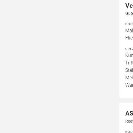
Ve
Gut
BOD
Mal
Fli
SPE
Kun
Tri
Stä
Meh
Wan
AS
Ree
BOD