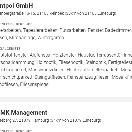
ntpol GmbH
enbergstraße 13-15, 21465 Reinbek (33km von 21465 Lüneburg)
ENLEGER BEREICHE
erarbeiten, Tapezierarbeiten, Putzarbeiten, Fenster, Badezimmer, 
esen, Klimaanlage, Wintergarten
ZIALGEBIETE
ststofffenster, Alufenster, Holzfenster, Haustür, Terrassentür, In
ttschalldämmung, Holzoptik, Fliesenoptik, Steinoptik, Fertigteiles
bchenparkett, Massivholzdielen, Hochkantlamellenparkett, Mosaik
rschichtparkett, Steingutfliesen, Feinsteinzeugfliesen, Mosaikfli
dfliesen, Fliesenspiegel
MK Management
seberg 27, 21079 Hamburg (34km von 21079 Lüneburg)
ENLEGER BEREICHE