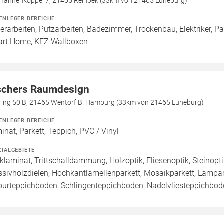
 Hahnenkoppel 7, 21465 Reinbek (33km von 21465 Lüneburg)
ENLEGER BEREICHE
erarbeiten, Putzarbeiten, Badezimmer, Trockenbau, Elektriker, Par
rt Home, KFZ Wallboxen
schers Raumdesign
ring 50 B, 21465 Wentorf B. Hamburg (33km von 21465 Lüneburg)
ENLEGER BEREICHE
inat, Parkett, Teppich, PVC / Vinyl
ZIALGEBIETE
cklaminat, Trittschalldämmung, Holzoptik, Fliesenoptik, Steinopti
sivholzdielen, Hochkantlamellenparkett, Mosaikparkett, Lamparke
ourteppichboden, Schlingenteppichboden, Nadelvliesteppichbod