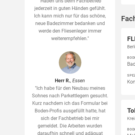
"Haben uns beim Fachbetrieb
jederzeit in guten Händen gefühlt.
Ich kann mich nur für das schöne,
Fac
neue Badezimmer bedanken und
werde den Fliesenleger immer
FL
weiterempfehlen."
Ber
BOD
Bad
SPE
Herr R.
, Essen
Kom
"Ich habe für den Neubau meines
Sohnes nach Parkettlegern gesucht.
Kurz nachdem ich das Formular bei
To
Boden-Profis ausgefüllt hatte, hat
sich der Fachbetrieb bei mir
Kre
gemeldet. Die Arbeiten wurden
BOD
daraufhin schnell und adäquat