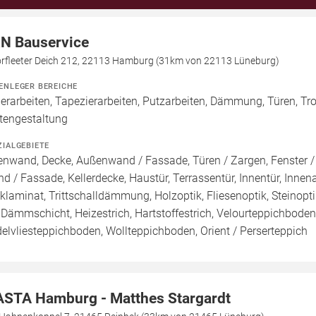
N Bauservice
rfleeter Deich 212, 22113 Hamburg (31km von 22113 Lüneburg)
ENLEGER BEREICHE
erarbeiten, Tapezierarbeiten, Putzarbeiten, Dämmung, Türen, Tro
tengestaltung
ZIALGEBIETE
enwand, Decke, Außenwand / Fassade, Türen / Zargen, Fenster 
d / Fassade, Kellerdecke, Haustür, Terrassentür, Innentür, Inne
cklaminat, Trittschalldämmung, Holzoptik, Fliesenoptik, Steinoptik,
 Dämmschicht, Heizestrich, Hartstoffestrich, Velourteppichbode
elvliesteppichboden, Wollteppichboden, Orient / Perserteppich
STA Hamburg - Matthes Stargardt