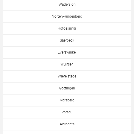
Wadersloh
Nörten-Hardenberg
Hofgeismar
Saerbeck
Everswinkel
Wulfsen
Wiefelstede
Göttingen
Marsberg
Parsau
Anröchte