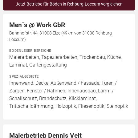
Jetzt Betriebe für Böden in Rehburg-Loccum vergleichen
Men´s @ Work GbR
Bahnhofstr. 44, 31008 Elze (49km von 31008 Rehburg-
Loccum)
BODENLEGER BEREICHE
Malerarbeiten, Tapezierarbeiten, Trockenbau, Küche,
Laminat, Gartengestaltung
SPEZIALGEBIETE
Innenwand, Decke, Außenwand / Fassade, Türen /
Zargen, Fenster / Rahmen, Innenausbau, Lärm- /
Schallschutz, Brandschutz, Klicklaminat,
Trittschalldämmung, Holzoptik, Fliesenoptik, Steinoptik
Malerbetrieb Dennis Veit