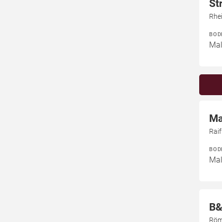
St
Rhe
BOD
Mal
Ma
Rai
BOD
Mal
B&
Röm