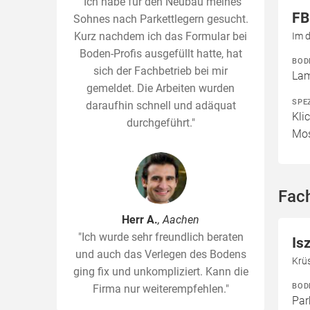
"Ich habe für den Neubau meines
FB
Sohnes nach Parkettlegern gesucht.
Kurz nachdem ich das Formular bei
Im 
Boden-Profis ausgefüllt hatte, hat
BOD
sich der Fachbetrieb bei mir
Lam
gemeldet. Die Arbeiten wurden
SPE
daraufhin schnell und adäquat
Kli
durchgeführt."
Mos
Fac
Herr A.
, Aachen
"Ich wurde sehr freundlich beraten
Is
und auch das Verlegen des Bodens
Krü
ging fix und unkompliziert. Kann die
BOD
Firma nur weiterempfehlen."
Par