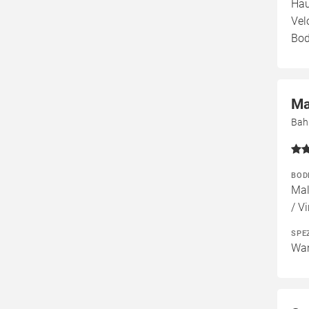
Hau
Vel
Bod
Ma
Bah
BOD
Mal
/ Vi
SPE
Wan