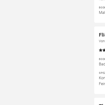
BOD
Mal
Fl
Von
BOD
Bad
SPE
Kom
Fei