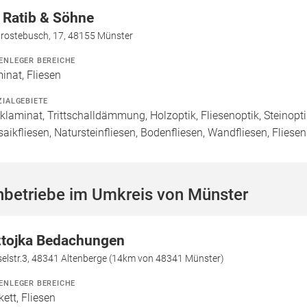
 Ratib & Söhne
drostebusch, 17, 48155 Münster
ENLEGER BEREICHE
inat, Fliesen
ZIALGEBIETE
cklaminat, Trittschalldämmung, Holzoptik, Fliesenoptik, Steinoptik
aikfliesen, Natursteinfliesen, Bodenfliesen, Wandfliesen, Fliese
hbetriebe im Umkreis von Münster
ztojka Bedachungen
selstr.3, 48341 Altenberge (14km von 48341 Münster)
ENLEGER BEREICHE
kett, Fliesen