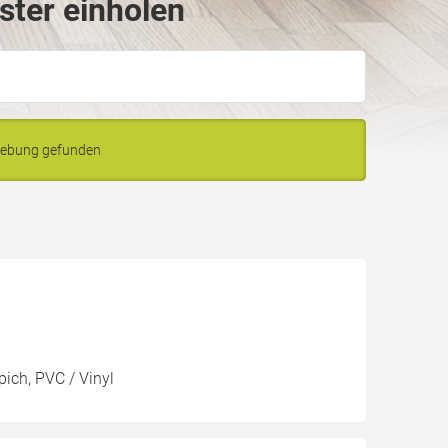
ter einholen
gebung gefunden
pich, PVC / Vinyl