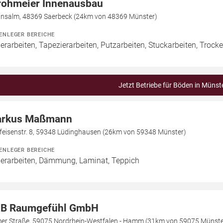
rohmeier Innenausbau
insalm, 48369 Saerbeck (24km von 48369 Münster)
ENLEGER BEREICHE
erarbeiten, Tapezierarbeiten, Putzarbeiten, Stuckarbeiten, Trock
Jetzt Betriebe für Böden in Münst
rkus Maßmann
ffeisenstr. 8, 59348 Lüdinghausen (26km von 59348 Münster)
ENLEGER BEREICHE
erarbeiten, Dämmung, Laminat, Teppich
B Raumgefühl GmbH
er Straße, 59075 Nordrhein-Westfalen - Hamm (31km von 59075 Münste