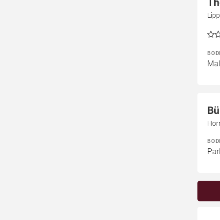
Th
Lip
BOD
Mal
Bü
Hor
BOD
Par