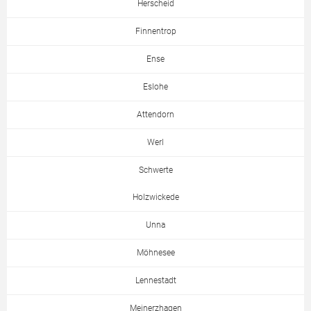
Herscheid
Finnentrop
Ense
Eslohe
Attendorn
Werl
Schwerte
Holzwickede
Unna
Möhnesee
Lennestadt
Meinerzhagen