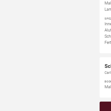
Mal
Lam
SPE
Inn
Alu
Sch
Fert
Sc
Car
BOD
Mal