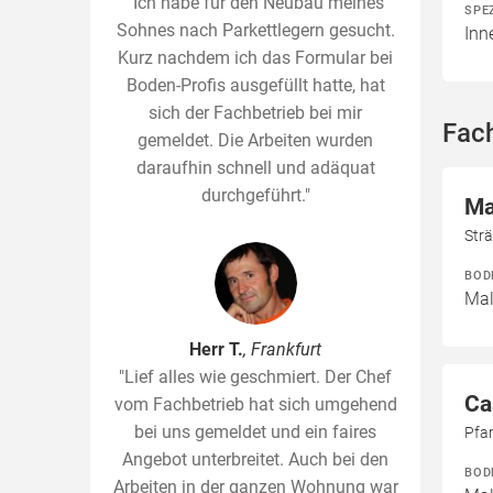
"Ich habe für den Neubau meines
SPE
Sohnes nach Parkettlegern gesucht.
Inn
Kurz nachdem ich das Formular bei
Boden-Profis ausgefüllt hatte, hat
sich der Fachbetrieb bei mir
Fac
gemeldet. Die Arbeiten wurden
daraufhin schnell und adäquat
durchgeführt."
Ma
Str
BOD
Mal
Herr T.
, Frankfurt
"Lief alles wie geschmiert. Der Chef
Ca
vom Fachbetrieb hat sich umgehend
bei uns gemeldet und ein faires
Pfar
Angebot unterbreitet. Auch bei den
BOD
Arbeiten in der ganzen Wohnung war