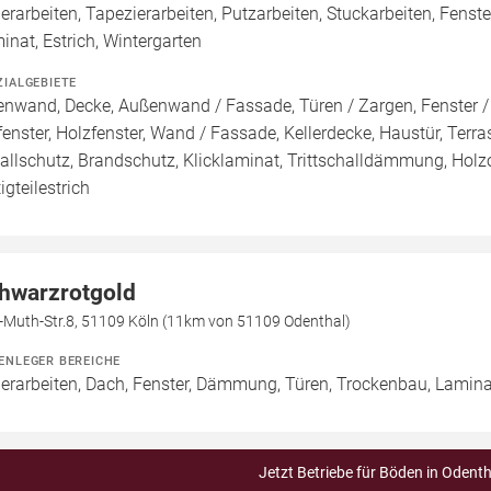
erarbeiten, Tapezierarbeiten, Putzarbeiten, Stuckarbeiten, Fen
inat, Estrich, Wintergarten
ZIALGEBIETE
enwand, Decke, Außenwand / Fassade, Türen / Zargen, Fenster /
fenster, Holzfenster, Wand / Fassade, Kellerdecke, Haustür, Terra
allschutz, Brandschutz, Klicklaminat, Trittschalldämmung, Holzopt
igteilestrich
hwarzrotgold
l-Muth-Str.8, 51109 Köln (11km von 51109 Odenthal)
ENLEGER BEREICHE
erarbeiten, Dach, Fenster, Dämmung, Türen, Trockenbau, Laminat,
Jetzt Betriebe für Böden in Odenth