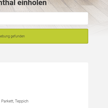
thal einholen
mgebung gefunden
 Parkett, Teppich