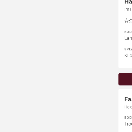
Ha
Im 
BOD
Lam
SPE
Kli
Fa
Hei
BOD
Tro