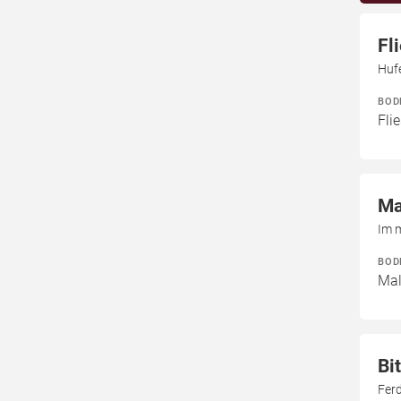
Fl
Huf
BOD
Fli
Ma
Im 
BOD
Mal
Bi
Fer