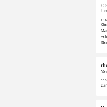
BOD
Lam
SPE
Kli
Mas
Vel
Ste
rh
Dön
BOD
Däm