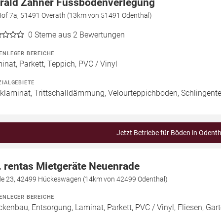
rald Zahner Fussbodenverlegung
Hof 7a, 51491 Overath (13km von 51491 Odenthal)
0
Sterne aus 2 Bewertungen
ENLEGER BEREICHE
inat, Parkett, Teppich, PVC / Vinyl
ZIALGEBIETE
cklaminat, Trittschalldämmung, Velourteppichboden, Schlingen
Jetzt Betriebe für Böden in Odenth
. rentas Mietgeräte Neuenrade
de 23, 42499 Hückeswagen (14km von 42499 Odenthal)
ENLEGER BEREICHE
ckenbau, Entsorgung, Laminat, Parkett, PVC / Vinyl, Fliesen, Gar