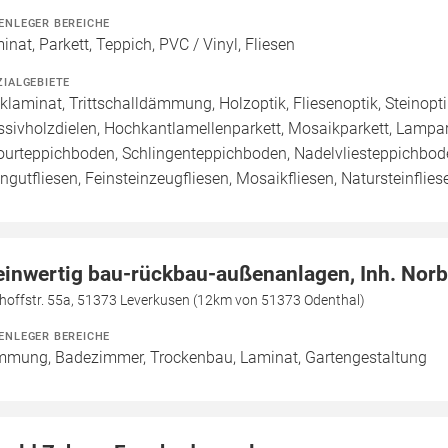
ENLEGER BEREICHE
inat, Parkett, Teppich, PVC / Vinyl, Fliesen
ZIALGEBIETE
cklaminat, Trittschalldämmung, Holzoptik, Fliesenoptik, Steinopti
sivholzdielen, Hochkantlamellenparkett, Mosaikparkett, Lamparke
ourteppichboden, Schlingenteppichboden, Nadelvliesteppichboden
ingutfliesen, Feinsteinzeugfliesen, Mosaikfliesen, Natursteinflie
einwertig bau-rückbau-außenanlagen, Inh. Norb
hoffstr. 55a, 51373 Leverkusen (12km von 51373 Odenthal)
ENLEGER BEREICHE
mung, Badezimmer, Trockenbau, Laminat, Gartengestaltung