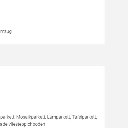
 Umzug
arkett, Mosaikparkett, Lamparkett, Tafelparkett,
Nadelvliesteppichboden