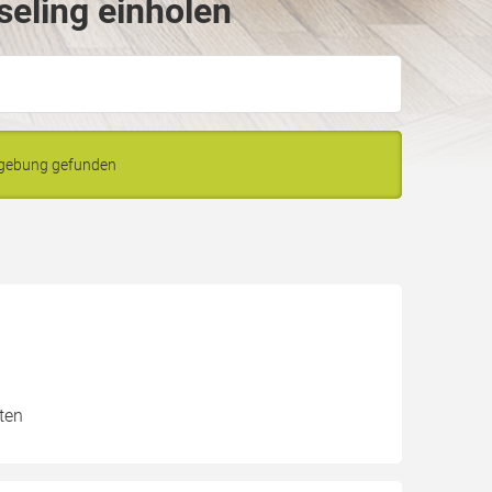
eling einholen
mgebung gefunden
ten