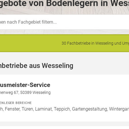
ebote von Bodenlegern in Wess
30 Fachbetriebe in Wesseling und U
hbetriebe aus Wesseling
usmeister-Service
nenweg 67, 50389 Wesseling
ENLEGER BEREICHE
h, Fenster, Türen, Laminat, Teppich, Gartengestaltung, Wintergar