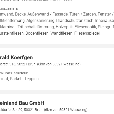
ZIALGEBIETE
enwand, Decke, Außenwand / Fassade, Türen / Zargen, Fenster 
ffitientfernung, Algensanierung, Brandschutzanstrich, Innenausb
cklaminat, Trittschalldämmung, Holzoptik, Fliesenoptik, Steingutf
ursteinfliesen, Bodenfliesen, Wandfliesen, Fliesenspiegel
rald Koerfgen
erstr. 316, 50321 Brühl (6km von 50321 Wesseling)
ENLEGER BEREICHE
inat, Parkett, Teppich
einland Bau GmbH
ldorfer Str. 29, 50321 Brühl (6km von 50321 Wesseling)