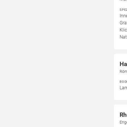
SPE
Inn
Gra
Kli
Nat
Ha
Röm
BOD
Lam
Rh
Enge