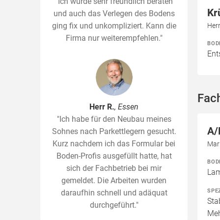
"Ich wurde sehr freundlich beraten
Kr
und auch das Verlegen des Bodens
ging fix und unkompliziert. Kann die
Her
Firma nur weiterempfehlen."
BOD
Ent
Fac
Herr R.
, Essen
"Ich habe für den Neubau meines
A/
Sohnes nach Parkettlegern gesucht.
Kurz nachdem ich das Formular bei
Mar
Boden-Profis ausgefüllt hatte, hat
BOD
sich der Fachbetrieb bei mir
Lam
gemeldet. Die Arbeiten wurden
SPE
daraufhin schnell und adäquat
Sta
durchgeführt."
Meh