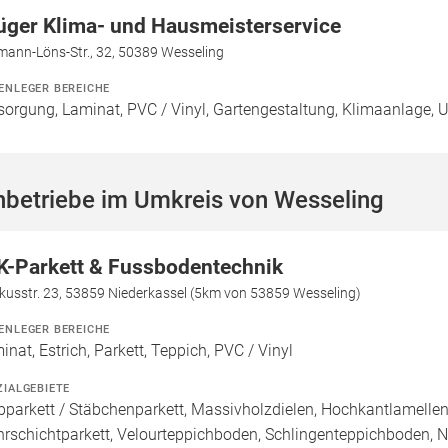
üger Klima- und Hausmeisterservice
mann-Löns-Str., 32, 50389 Wesseling
ENLEGER BEREICHE
sorgung, Laminat, PVC / Vinyl, Gartengestaltung, Klimaanlage,
hbetriebe im Umkreis von Wesseling
K-Parkett & Fussbodentechnik
kusstr. 23, 53859 Niederkassel (5km von 53859 Wesseling)
ENLEGER BEREICHE
inat, Estrich, Parkett, Teppich, PVC / Vinyl
ZIALGEBIETE
bparkett / Stäbchenparkett, Massivholzdielen, Hochkantlamellenp
rschichtparkett, Velourteppichboden, Schlingenteppichboden, 