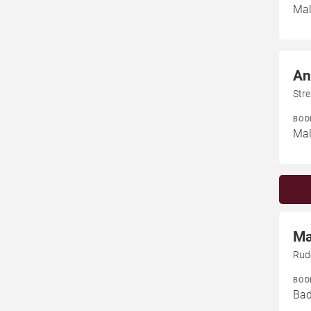
Mal
An
Str
BOD
Mal
Ma
Rudo
BOD
Bad