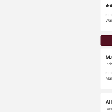
BOD
Wär
Ma
Ric
BOD
Mal
Al
Lan