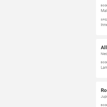
BOD
Mal
SPE
Inn
Al
Nied
BOD
Lam
Ro
Jupi
BOD