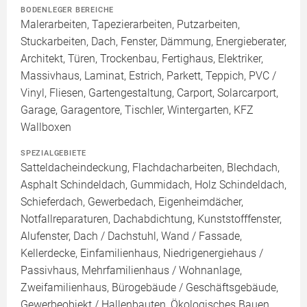
BODENLEGER BEREICHE
Malerarbeiten, Tapezierarbeiten, Putzarbeiten,
Stuckarbeiten, Dach, Fenster, Dämmung, Energieberater,
Architekt, Türen, Trockenbau, Fertighaus, Elektriker,
Massivhaus, Laminat, Estrich, Parkett, Teppich, PVC /
Vinyl, Fliesen, Gartengestaltung, Carport, Solarcarport,
Garage, Garagentore, Tischler, Wintergarten, KFZ
Wallboxen
SPEZIALGEBIETE
Satteldacheindeckung, Flachdacharbeiten, Blechdach,
Asphalt Schindeldach, Gummidach, Holz Schindeldach,
Schieferdach, Gewerbedach, Eigenheimdächer,
Notfallreparaturen, Dachabdichtung, Kunststofffenster,
Alufenster, Dach / Dachstuhl, Wand / Fassade,
Kellerdecke, Einfamilienhaus, Niedrigenergiehaus /
Passivhaus, Mehrfamilienhaus / Wohnanlage,
Zweifamilienhaus, Bürogebäude / Geschäftsgebäude,
Gewerbeobjekt / Hallenbauten, Ökologisches Bauen,