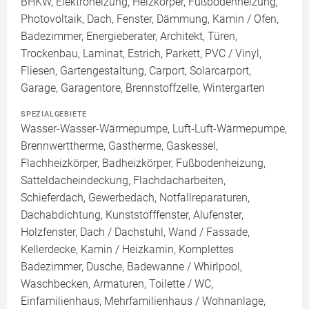
BHKW, Elektroheizung, Heizkörper, Fußbodenheizung,
Photovoltaik, Dach, Fenster, Dämmung, Kamin / Ofen,
Badezimmer, Energieberater, Architekt, Türen,
Trockenbau, Laminat, Estrich, Parkett, PVC / Vinyl,
Fliesen, Gartengestaltung, Carport, Solarcarport,
Garage, Garagentore, Brennstoffzelle, Wintergarten
SPEZIALGEBIETE
Wasser-Wasser-Wärmepumpe, Luft-Luft-Wärmepumpe,
Brennwerttherme, Gastherme, Gaskessel,
Flachheizkörper, Badheizkörper, Fußbodenheizung,
Satteldacheindeckung, Flachdacharbeiten,
Schieferdach, Gewerbedach, Notfallreparaturen,
Dachabdichtung, Kunststofffenster, Alufenster,
Holzfenster, Dach / Dachstuhl, Wand / Fassade,
Kellerdecke, Kamin / Heizkamin, Komplettes
Badezimmer, Dusche, Badewanne / Whirlpool,
Waschbecken, Armaturen, Toilette / WC,
Einfamilienhaus, Mehrfamilienhaus / Wohnanlage,