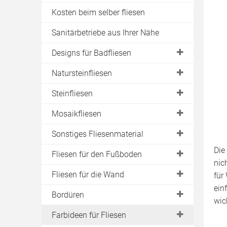
Kosten beim selber fliesen
Badfliesen reinigen
Fugen reinigen
Sanitärbetriebe aus Ihrer Nähe
Auf Fliesen verzichten
Designs für Badfliesen
Fliesenmuster
Natursteinfliesen
Designfliesen
Schieferfliesen
Steinfliesen
Jugendstil-Fliesen
Granitfliesen
Steingutfliesen
Mosaikfliesen
Landhaus-Fliesen
Marmorfliesen
Steinzeugfliesen
Glasmosaikfliesen
Sonstiges Fliesenmaterial
Rustikale Fliesen
Sandsteinfliesen
Feinsteinzeugfliesen
Die
Holzfliesen
Fliesen für den Fußboden
Holländische Fliesen
Kalksteinfliesen
Keramikfliesen
nic
Korkfliesen
Englische Fliesen
Rutschfeste Fliesen
Fliesen für die Wand
für
Betonfliesen
ein
Mediterrane Fliesen
Fliesen für Fußbodenheizung
Wandfliesen mit Steinoptik
Bordüren
wic
Glasfliesen
Italienische Fliesen
Fußbodenfliesen aus Feinsteinzeug
Wandfliesen verlegen
Mosaik-Bordüren
Farbideen für Fliesen
PVC-Fliesen
Spanische Fliesen
Fußbodenfliesen aus Granit
Wandfliesen streichen