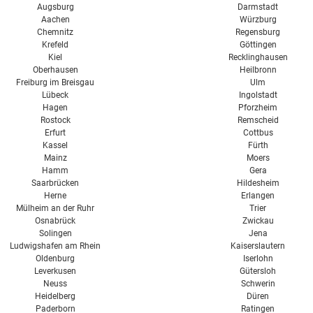
Augsburg
Darmstadt
Aachen
Würzburg
Chemnitz
Regensburg
Krefeld
Göttingen
Kiel
Recklinghausen
Oberhausen
Heilbronn
Freiburg im Breisgau
Ulm
Lübeck
Ingolstadt
Hagen
Pforzheim
Rostock
Remscheid
Erfurt
Cottbus
Kassel
Fürth
Mainz
Moers
Hamm
Gera
Saarbrücken
Hildesheim
Herne
Erlangen
Mülheim an der Ruhr
Trier
Osnabrück
Zwickau
Solingen
Jena
Ludwigshafen am Rhein
Kaiserslautern
Oldenburg
Iserlohn
Leverkusen
Gütersloh
Neuss
Schwerin
Heidelberg
Düren
Paderborn
Ratingen