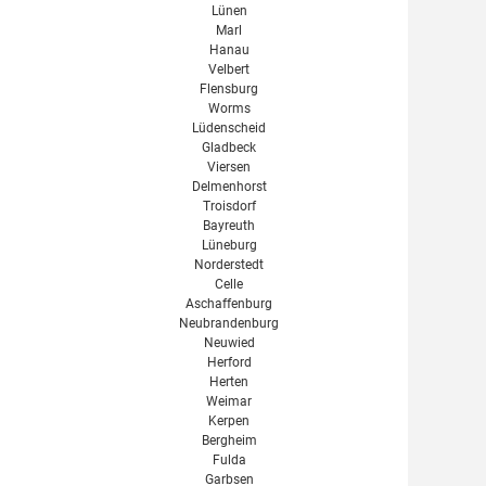
Lünen
Marl
Hanau
Velbert
Flensburg
Worms
Lüdenscheid
Gladbeck
Viersen
Delmenhorst
Troisdorf
Bayreuth
Lüneburg
Norderstedt
Celle
Aschaffenburg
Neubrandenburg
Neuwied
Herford
Herten
Weimar
Kerpen
Bergheim
Fulda
Garbsen