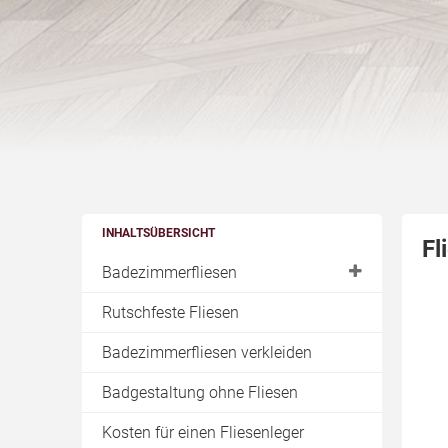
INHALTSÜBERSICHT
Fl
Badezimmerfliesen
Ideen für neue Fliesen
Rutschfeste Fliesen
Farbige Fugen
Badezimmerfliesen verkleiden
Rutschfeste Fliesen
Badgestaltung ohne Fliesen
Abriebfeste Fliesen
Kosten für einen Fliesenleger
Fliesen für kleine Bäder