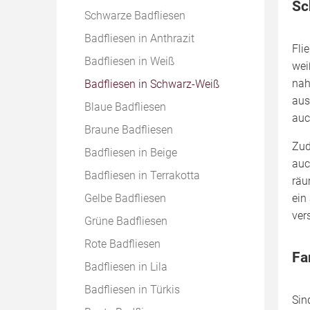
Selbstklebende Bordüren
Sc
Portugiesische Fliesen
Schwarze Badfliesen
Fußbodenfliesen mit Holzoptik
Orientalische Fliesen
Badfliesen in Anthrazit
Fußbodenfliesen verlegen
Fli
Türkische Fliesen
Badfliesen in Weiß
Fußbodenfliesen streichen
wei
nah
Marokkanische Fliesen
Badfliesen in Schwarz-Weiß
Fußbodenfliesen entfernen
aus
Antike Fliesen
Blaue Badfliesen
auc
Mexikanische Fliesen
Braune Badfliesen
Zud
Fliesen mit Steinoptik
Badfliesen in Beige
auc
Fliesen mit Parkettoptik
Badfliesen in Terrakotta
räu
ein
Fliesen mit Holzoptik
Gelbe Badfliesen
ver
Fliesen mit Metalloptik
Grüne Badfliesen
Steinchenteppiche
Rote Badfliesen
Fa
Badfliesen in Lila
Badfliesen in Türkis
Sin