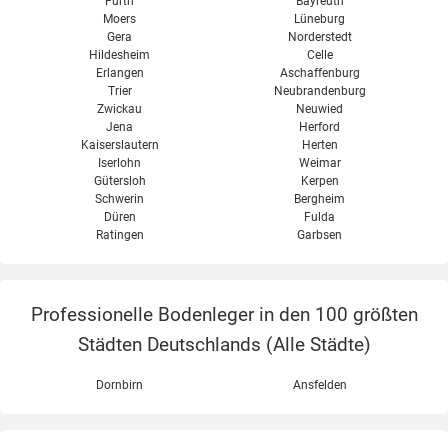
Fürth
Bayreuth
Moers
Lüneburg
Gera
Norderstedt
Hildesheim
Celle
Erlangen
Aschaffenburg
Trier
Neubrandenburg
Zwickau
Neuwied
Jena
Herford
Kaiserslautern
Herten
Iserlohn
Weimar
Gütersloh
Kerpen
Schwerin
Bergheim
Düren
Fulda
Ratingen
Garbsen
Professionelle Bodenleger in den 100 größten
Städten Deutschlands (
Alle Städte
)
Dornbirn
Ansfelden