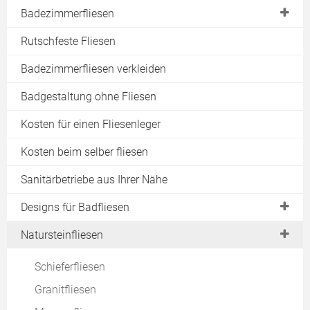
Badezimmerfliesen
Ideen für neue Fliesen
Rutschfeste Fliesen
Farbige Fugen
Badezimmerfliesen verkleiden
Rutschfeste Fliesen
Badgestaltung ohne Fliesen
Abriebfeste Fliesen
Kosten für einen Fliesenleger
Fliesen für kleine Bäder
Kosten beim selber fliesen
Badfliesen reinigen
Fugen reinigen
Sanitärbetriebe aus Ihrer Nähe
Auf Fliesen verzichten
Designs für Badfliesen
Fliesenmuster
Natursteinfliesen
Designfliesen
Schieferfliesen
Jugendstil-Fliesen
Granitfliesen
Landhaus-Fliesen