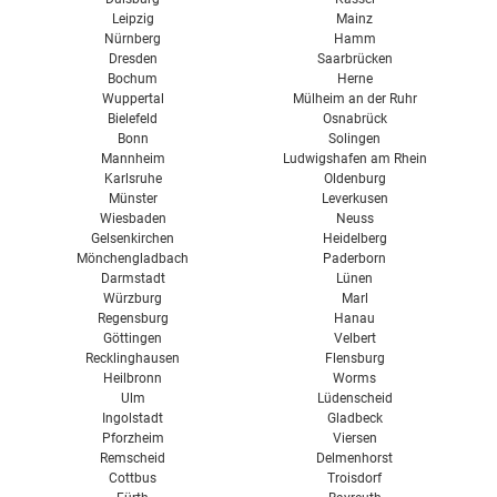
Leipzig
Mainz
Nürnberg
Hamm
Dresden
Saarbrücken
Bochum
Herne
Wuppertal
Mülheim an der Ruhr
Bielefeld
Osnabrück
Bonn
Solingen
Mannheim
Ludwigshafen am Rhein
Karlsruhe
Oldenburg
Münster
Leverkusen
Wiesbaden
Neuss
Gelsenkirchen
Heidelberg
Mönchengladbach
Paderborn
Darmstadt
Lünen
Würzburg
Marl
Regensburg
Hanau
Göttingen
Velbert
Recklinghausen
Flensburg
Heilbronn
Worms
Ulm
Lüdenscheid
Ingolstadt
Gladbeck
Pforzheim
Viersen
Remscheid
Delmenhorst
Cottbus
Troisdorf