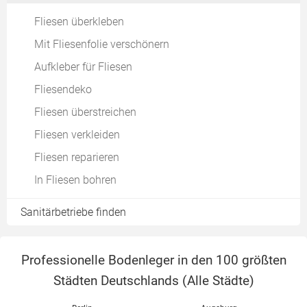
Preise für Marmor- & Schieferfliesen
Antike Fliesen
Kostenvergleich: Handwerker vs. Eigenleistung
Fliesen zuschneiden
Braune Badfliesen
Fliesen überkleben
Kosten beim selber fliesen
Mexikanische Fliesen
Fliesen selbst verlegen
Badfliesen in Beige
Mit Fliesenfolie verschönern
Fliesen mit Steinoptik
Fliesen kleben
Badfliesen in Terrakotta
Aufkleber für Fliesen
Fliesen mit Parkettoptik
Fliesen verfugen
Gelbe Badfliesen
Fliesendeko
Fliesen mit Holzoptik
Fliesen versiegeln
Grüne Badfliesen
Fliesen überstreichen
Fliesen mit Metalloptik
Alte Fliesen entfernen
Rote Badfliesen
Fliesen verkleiden
Steinchenteppiche
Fliesen auf Fliesen verlegen
Badfliesen in Lila
Fliesen reparieren
Badfliesen in Türkis
In Fliesen bohren
Bunte Badfliesen
Sanitärbetriebe finden
Professionelle Bodenleger in den 100 größten
Städten Deutschlands (
Alle Städte
)