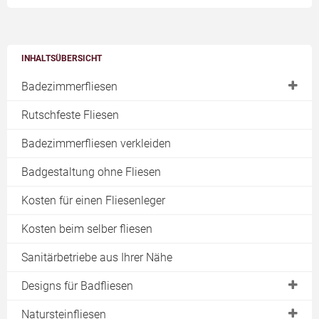
INHALTSÜBERSICHT
Badezimmerfliesen
Ideen für neue Fliesen
Rutschfeste Fliesen
Farbige Fugen
Badezimmerfliesen verkleiden
Rutschfeste Fliesen
Badgestaltung ohne Fliesen
Abriebfeste Fliesen
Kosten für einen Fliesenleger
Fliesen für kleine Bäder
Kosten beim selber fliesen
Badfliesen reinigen
Fugen reinigen
Sanitärbetriebe aus Ihrer Nähe
Auf Fliesen verzichten
Designs für Badfliesen
Fliesenmuster
Natursteinfliesen