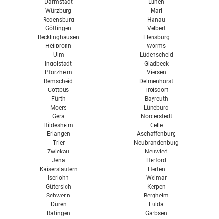
Darmstadt
Lünen
Würzburg
Marl
Regensburg
Hanau
Göttingen
Velbert
Recklinghausen
Flensburg
Heilbronn
Worms
Ulm
Lüdenscheid
Ingolstadt
Gladbeck
Pforzheim
Viersen
Remscheid
Delmenhorst
Cottbus
Troisdorf
Fürth
Bayreuth
Moers
Lüneburg
Gera
Norderstedt
Hildesheim
Celle
Erlangen
Aschaffenburg
Trier
Neubrandenburg
Zwickau
Neuwied
Jena
Herford
Kaiserslautern
Herten
Iserlohn
Weimar
Gütersloh
Kerpen
Schwerin
Bergheim
Düren
Fulda
Ratingen
Garbsen