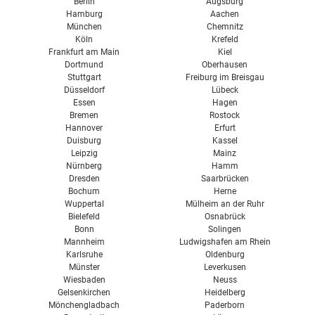
Berlin
Augsburg
Hamburg
Aachen
München
Chemnitz
Köln
Krefeld
Frankfurt am Main
Kiel
Dortmund
Oberhausen
Stuttgart
Freiburg im Breisgau
Düsseldorf
Lübeck
Essen
Hagen
Bremen
Rostock
Hannover
Erfurt
Duisburg
Kassel
Leipzig
Mainz
Nürnberg
Hamm
Dresden
Saarbrücken
Bochum
Herne
Wuppertal
Mülheim an der Ruhr
Bielefeld
Osnabrück
Bonn
Solingen
Mannheim
Ludwigshafen am Rhein
Karlsruhe
Oldenburg
Münster
Leverkusen
Wiesbaden
Neuss
Gelsenkirchen
Heidelberg
Mönchengladbach
Paderborn